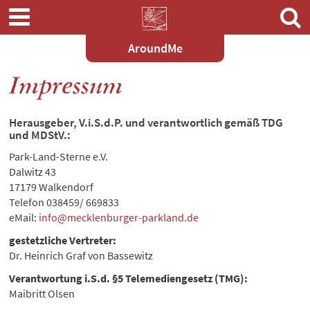
AroundMe
Zum
Impressum
Hauptinhalt
springen
Herausgeber, V.i.S.d.P. und verantwortlich gemäß TDG
und MDStV.:
Park-Land-Sterne e.V.
Dalwitz 43
17179 Walkendorf
Telefon 038459/ 669833
eMail:
info@mecklenburger-parkland.de
gestetzliche Vertreter:
Dr. Heinrich Graf von Bassewitz
Verantwortung i.S.d. §5 Telemediengesetz (TMG):
Maibritt Olsen