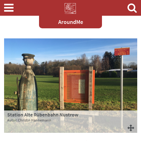
AroundMe
Zum
Hauptinhalt
springen
Station Alte Rübenbahn Nustrow
Autor: Christin Hannemann