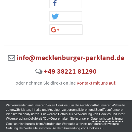
info@mecklenburger-parkland.de
+49 38221 81290
oder nehmen Sie direkt online
Kontakt mit uns auf!
Wir verwenden auf unseren Seiten Cookies, um die Funktionalität unserer Webseite
zu gewährleisten, Inhalte und Anzeigen zu personalisieren und Zugriffe auf unsere
Website zu analysieren. Für weitere Details zur Verwendung von Cookies und Ihrer
Widerspruchsmöglichkeit (Opt-Out) erhalten Sie in unserer
Datenschutzerklärung
.
Cookies sind bereits beim Aufrufen der Webseite aktiviert und durch die weitere
Nutzung der Webseite stimmen Sie der Verwendung von Cookies zu.