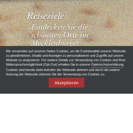
Reiseziele
Entdecken Sie die
schönsten Orte im
Mecklenburger
Parkland
Wir verwenden auf unseren Seiten Cookies, um die Funktionalität unserer Webseite
zu gewährleisten, Inhalte und Anzeigen zu personalisieren und Zugriffe auf unsere
Website zu analysieren. Für weitere Details zur Verwendung von Cookies und Ihrer
Widerspruchsmöglichkeit (Opt-Out) erhalten Sie in unserer
Datenschutzerklärung
.
Cookies sind bereits beim Aufrufen der Webseite aktiviert und durch die weitere
Nutzung der Webseite stimmen Sie der Verwendung von Cookies zu.
Akzeptieren
Reiseziele
Wenn Sie auch
in den Gutsdörfern
schon jede Menge
Geschichte und regionale Kultur auf Schritt und Tritt erleben,