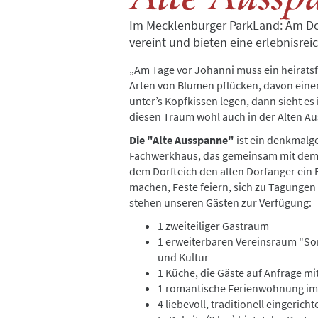
Im Mecklenburger ParkLand: Am Do
vereint und bieten eine erlebnisrei
„Am Tage vor Johanni muss ein heirats
Arten von Blumen pflücken, davon eine
unter’s Kopfkissen legen, dann sieht 
diesen Traum wohl auch in der Alten 
Die "Alte Ausspanne"
ist ein denkmalge
Fachwerkhaus, das gemeinsam mit dem
dem Dorfteich den alten Dorfanger ein 
machen, Feste feiern, sich zu Tagungen
stehen unseren Gästen zur Verfügung:
1 zweiteiliger Gastraum
1 erweiterbaren Vereinsraum "So
und Kultur
1 Küche, die Gäste auf Anfrage m
1 romantische Ferienwohnung im
4 liebevoll, traditionell eingeric