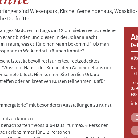
rfanger sind Wiesenpark, Kirche, Gemeindehaus, Wossidlo
che Dorfmitte.
fähiges Mädchen mittags um 12 Uhr sieben verschiedene
A
n Kranz binden und diesen in der Johanninacht
es im Traum, was es für einen Mann bekommt!“ Ob man
Det
Ausspanne in Walkendorf träumen konnte?
Alt
schütztes, liebevoll restauriertes, reetgedecktes
Dor
 "Wossidlo-Haus", der Kirche, dem Gemeindehaus und
171
Ensemble bildet. Hier können Sie herrlich Urlaub
 treffen oder an kreativen Kursen teilnehmen. Dafür
Tel
039
Fax
inf
mmergalerie" mit besonderen Ausstellungen zu Kunst
it nutzen können
 benachbarten "Wossidlo-Haus" für max. 6 Personen
htete Ferienzimmer für 1-2 Personen