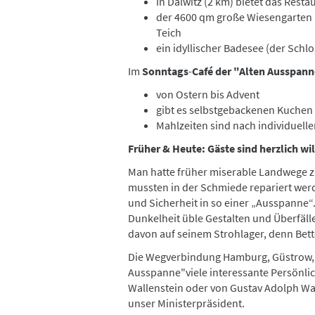
In Dalwitz (2 km) bietet das Res
der 4600 qm große Wiesengarten 
Teich
ein idyllischer Badesee (der Schlo
Im
Sonntags
-
Café der "Alten Ausspan
von Ostern bis Advent
gibt es selbstgebackenen Kuchen
Mahlzeiten sind nach individuell
Früher & Heute: Gäste sind herzlich 
Man hatte früher miserable Landwege zu
mussten in der Schmiede repariert we
und Sicherheit in so einer „Ausspanne“
Dunkelheit üble Gestalten und Überfäll
davon auf seinem Strohlager, denn Bett
Die Wegverbindung Hamburg, Güstrow, D
Ausspanne"viele interessante Persönlic
Wallenstein oder von Gustav Adolph Was
unser Ministerpräsident.