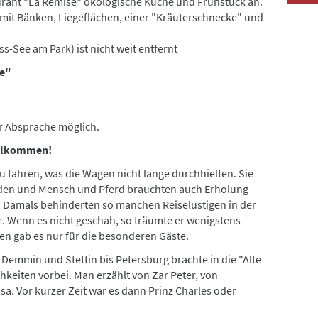
taurant "La Remise" ökologische Küche und Frühstück an.
mit Bänken, Liegeflächen, einer "Kräuterschnecke" und
ss-See am Park) ist nicht weit entfernt
ne"
er Absprache möglich.
willkommen!
 fahren, was die Wagen nicht lange durchhielten. Sie
rden und Mensch und Pferd brauchten auch Erholung
. Damals behinderten so manchen Reiselustigen in der
e. Wenn es nicht geschah, so träumte er wenigstens
en gab es nur für die besonderen Gäste.
emmin und Stettin bis Petersburg brachte in die "Alte
hkeiten vorbei. Man erzählt von Zar Peter, von
a. Vor kurzer Zeit war es dann Prinz Charles oder