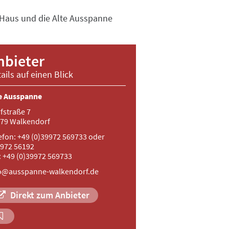
-Haus und die Alte Ausspanne
nbieter
ails auf einen Blick
e Ausspanne
fstraße 7
79 Walkendorf
efon: +49 (0)39972 569733 oder
972 56192
: +49 (0)39972 569733
o@ausspanne-walkendorf.de
Direkt zum Anbieter