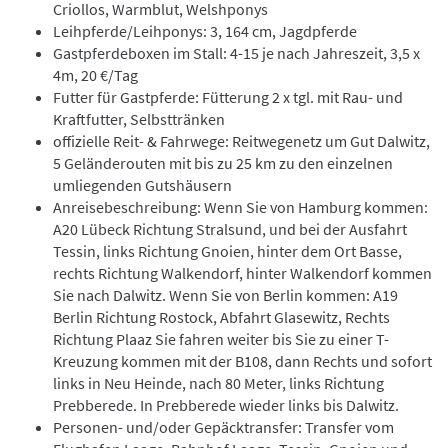
Criollos, Warmblut, Welshponys
Leihpferde/Leihponys: 3, 164 cm, Jagdpferde
Gastpferdeboxen im Stall: 4-15 je nach Jahreszeit, 3,5 x
4m, 20 €/Tag
Futter für Gastpferde: Fütterung 2 x tgl. mit Rau- und
Kraftfutter, Selbsttränken
offizielle Reit- & Fahrwege: Reitwegenetz um Gut Dalwitz,
5 Geländerouten mit bis zu 25 km zu den einzelnen
umliegenden Gutshäusern
Anreisebeschreibung: Wenn Sie von Hamburg kommen:
A20 Lübeck Richtung Stralsund, und bei der Ausfahrt
Tessin, links Richtung Gnoien, hinter dem Ort Basse,
rechts Richtung Walkendorf, hinter Walkendorf kommen
Sie nach Dalwitz. Wenn Sie von Berlin kommen: A19
Berlin Richtung Rostock, Abfahrt Glasewitz, Rechts
Richtung Plaaz Sie fahren weiter bis Sie zu einer T-
Kreuzung kommen mit der B108, dann Rechts und sofort
links in Neu Heinde, nach 80 Meter, links Richtung
Prebberede. In Prebberede wieder links bis Dalwitz.
Personen- und/oder Gepäcktransfer: Transfer vom