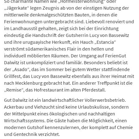
So charmante Namen wie „Hofmeisterwohnung“ oder
„Jägerkate“ legen Zeugnis ab von der einstigen Nutzung der
mittlerweile denkmalgeschützten Bauten, in denen die
Ferienwohnungen untergebracht sind. Liebevoll renoviert und
im Landhausstil gehalten, zeigt sich bei der Einrichtung
eindeutig die Handschrift der Gutsherrin Lucy von Bassewitz
und ihre uruguayische Herkunft, ein Hauch „Estancia“
verströmt südamerikanisches Flair in den hellen und
individuell möblierten Räumen. Der Umgang auf FerienGut
Dalwitz ist unkompliziert und familiär. Besonders beliebt ist
der „Asado“, das im Sommer bei gutem Wetter stattfindende
Grillfest, das Lucy von Bassewitz ebenfalls aus ihrer Heimat mit
nach Mecklenburg gebracht hat. Ein anderer Treffpunkt ist die
„Remise“, das Hofrestaurant im alten Pferdestall.
Gut Dalwitz ist ein landwirtschaftlicher Vollerwerbsbetrieb.
Ackerbau und Viehzucht sind keine Urlaubskulisse, sondern
der Mittelpunkt eines ökologischen und nachhaltigen
Wirtschaftssystems. Die Gäste haben die Möglichkeit, einen
modernen Gutshof kennenzulernen, der komplett auf Chemie
und Gentechnik verzichtet.