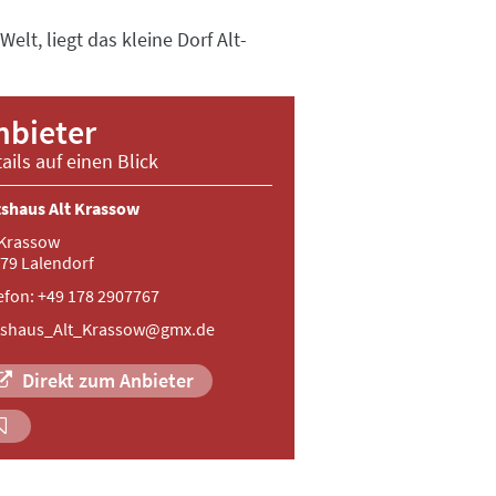
lt, liegt das kleine Dorf Alt-
nbieter
ails auf einen Blick
shaus Alt Krassow
 Krassow
79 Lalendorf
efon: +49 178 2907767
tshaus_Alt_Krassow@gmx.de
Direkt zum Anbieter