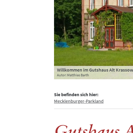
Willkommen im Gutshaus Alt Krasso
Schlafzimmer
Küche
Wohnzimmer in der Ferienwohnung
Bad der Ferienwohnung
Autor: Matthias Barth
Autor: Gutshaus Alt Krassow
Autor: Gutshaus Alt Krassow
Autor: Gutshaus Alt Krassow
Autor: Gutshaus Alt Krassow
Sie befinden sich hier:
Mecklenburger-Parkland
Gutshaus A