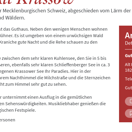
er Mecklenburgischen Schweiz, abgeschieden vom Lärm der We
nd Wäldern.
 ist das Guthaus. Neben den wenigen Menschen wohnen
A
 Hühner. Es ist umgeben von einem urwüchsigen Wald
 Kraniche gute Nacht und die Rehe schauen zu den
Det
Gut
wischen dem sehr klaren Kuhlensee, den Sie in 5 bis
Alt
ren, ebenfalls sehr klaren Schlieffenberger See in ca. 3
182
genen Krassower See Ihr Paradies. Hier in der
arem Nachthimmel die Milchstraße und die Sternzeichen
Tel
cht zum Himmel sehr gut zu sehen.
Gu
er unternimmt einen Ausflug in die gemütlichen
en Sehenswürdigkeiten. Musikliebhaber genießen die
schen Festspiele.
Personen