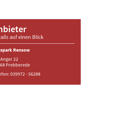
nbieter
ails auf einen Blick
tspark Rensow
Anger 22
68 Prebberede
efon: 039972 - 56288