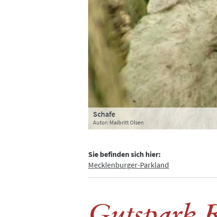
Schafe
Gutshaus Rensow
Pfau
Autor: Maibritt Olsen
Autor: Maibritt Olsen
Autor: Maibritt Olsen
Sie befinden sich hier:
Mecklenburger-Parkland
Gutspark 