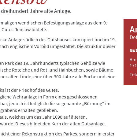
er dreihundert Jahre alte Anlage.
hemaligen wendischen Befestigungsanlage aus dem 9.
A
 Gutes Rensow bildete.
Det
cke Anlage südlich des Gutshauses konzipiert und im 19.
ach englischem Vorbild umgestaltet. Die Struktur dieser
Gu
Am 
nen Park des 19. Jahrhunderts typischen Gehölze wie
171
ische Roteiche und Rot- und Hainbuchen, sowie Bäume
Tel
iner alten Linde, eine über 300 Jahre alte Buche und eine
s ist der Friedhof des Gutes.
ngliche Wehranlage in Form eines geschlossenen
bar, jedoch ist lediglich die so genannte „Börnung“ im
lgrabens erhalten geblieben.
aus, welches um das Jahr 1690 auf älteren,
t wurde. Dieses bildet den Kern der alten Gutsanlage.
cht einer Rekonstruktion des Parkes, sondern in erster