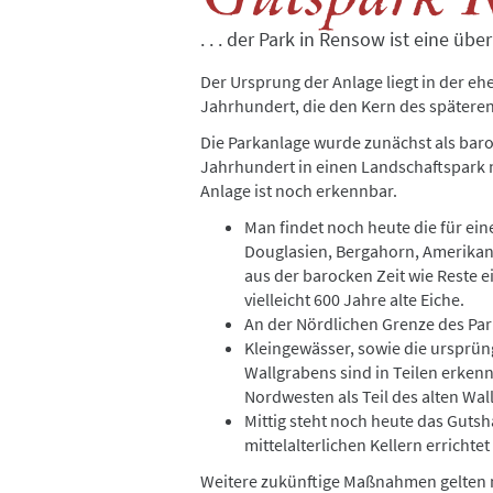
. . . der Park in Rensow ist eine üb
Der Ursprung der Anlage liegt in der e
Jahrhundert, die den Kern des späteren
Die Parkanlage wurde zunächst als baro
Jahrhundert in einen Landschaftspark n
Anlage ist noch erkennbar.
Man findet noch heute die für ei
Douglasien, Bergahorn, Amerikan
aus der barocken Zeit wie Reste e
vielleicht 600 Jahre alte Eiche.
An der Nördlichen Grenze des Park
Kleingewässer, sowie die ursprü
Wallgrabens sind in Teilen erkenn
Nordwesten als Teil des alten Wal
Mittig steht noch heute das Gutsh
mittelalterlichen Kellern errichte
Weitere zukünftige Maßnahmen gelten ni