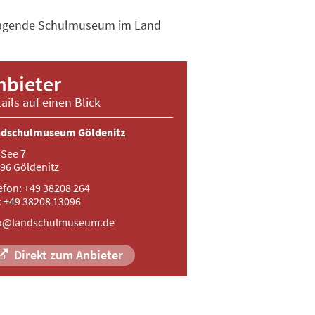
 tragende Schulmuseum im Land
nbieter
ails auf einen Blick
ndschulmuseum Göldenitz
See 7
96 Göldenitz
efon: +49 38208 264
: +49 38208 13096
fo@landschulmuseum.de
Direkt zum Anbieter