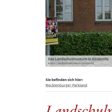
Das Landschulmuseum in Göldenitz
Das Klassenzimmer
Eine historische Schulstunde mit die
Die Wohnung des Lehrers
Autor: Landschulmuseum Göldenitz
Autor: Landschulmuseum Göldenitz
Autor: Landschulmuseum Göldenitz
Autor: Landschulmuseum Göldenitz
Sie befinden sich hier:
Mecklenburger-Parkland
Landschul