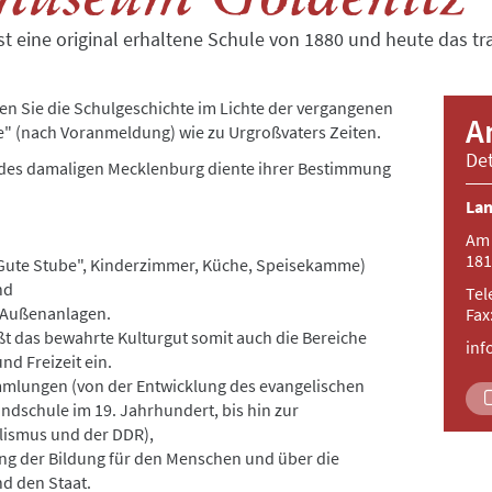
t eine original erhaltene Schule von 1880 und heute das
en Sie die Schulgeschichte im Lichte der vergangenen
A
" (nach Voranmeldung) wie zu Urgroßvaters Zeiten.
Det
 des damaligen Mecklenburg diente ihrer Bestimmung
La
Am 
181
Gute Stube", Kinderzimmer, Küche, Speisekamme)
nd
Tel
n Außenanlagen.
Fax
t das bewahrte Kulturgut somit auch die Bereiche
in
nd Freizeit ein.
ammlungen (von der Entwicklung des evangelischen
andschule im 19. Jahrhundert, bis hin zur
lismus und der DDR),
ng der Bildung für den Menschen und über die
nd den Staat.