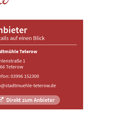
nbieter
ails auf einen Blick
dtmühle Teterow
lenstraße 1
66 Teterow
efon: 03996 152300
o@stadtmuehle-teterow.de
Direkt zum Anbieter