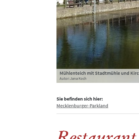
Mühlenteich mit Stadtmühle und Kir
Blick auf die Stadtmühle und den Mü
Stadtmühle Teterow
Autor: Jana Koch
Autor: Jana Koch
Autor: Jana Koch
Sie befinden sich hier:
Mecklenburger-Parkland
Restaurant