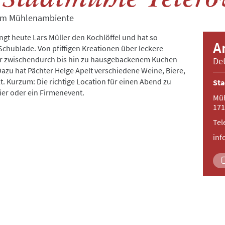
igem Mühlenambiente
ngt heute Lars Müller den Kochlöffel und hat so
A
Schublade. Von pfiffigen Kreationen über leckere
r zwischendurch bis hin zu hausgebackenem Kuchen
Det
 Dazu hat Pächter Helge Apelt verschiedene Weine, Biere,
lt. Kurzum: Die richtige Location für einen Abend zu
Sta
eier oder ein Firmenevent.
Müh
171
Tel
inf