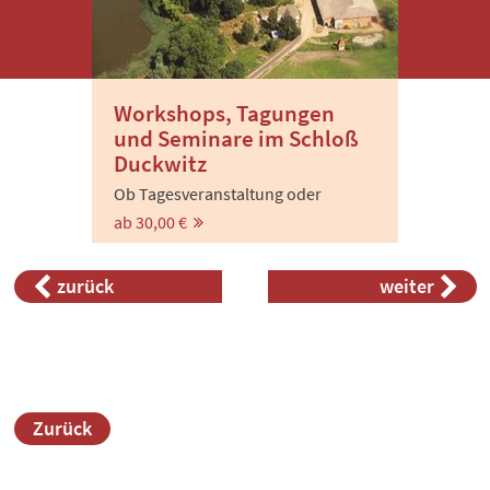
Workshops, Tagungen
und Seminare im Schloß
Duckwitz
Ob Tagesveranstaltung oder
mehrtägiges Seminar – Sie werden
ab 30,00 €
sich hier sehr wohl fühlen.
zurück
weiter
Zurück