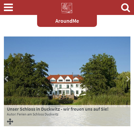
AroundMe
Zum
Hauptinhalt
springen
Unser Schloss in Duckwitz - wir freuen uns auf Sie!
Einfach Wohlfühlen!
Genießen Sie Ihren Aufenthalt.
Autor: Ferien am Schloss Duckwitz
Autor: Ferien am Schloss Duckwitz
Autor: Ferien am Schloss Duckwitz