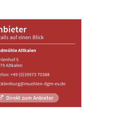
nbieter
ails auf einen Blick
dmühle Altkalen
lenhof 5
79 Altkalen
efon: +49 (0)39973 70388
cklenburg@muehlen-dgm-ev.de
Direkt zum Anbieter