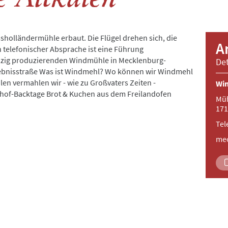
holländermühle erbaut. Die Flügel drehen sich, die
A
h telefonischer Absprache ist eine Führung
inzig produzierenden Windmühle in Mecklenburg-
Det
ebnisstraße Was ist Windmehl? Wo können wir Windmehl
en vermahlen wir - wie zu Großvaters Zeiten -
Win
hof-Backtage Brot & Kuchen aus dem Freilandofen
Müh
171
Tel
me