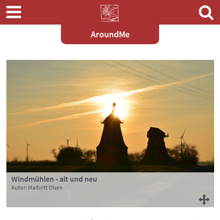
AroundMe
Zum
Hauptinhalt
springen
Windmühlen - alt und neu
Autor: Maibritt Olsen