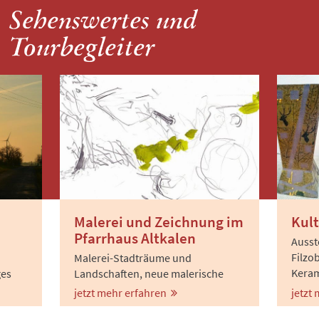
Sehenswertes und
Tourbegleiter
Malerei und Zeichnung im
Kul
Pfarrhaus Altkalen
Ausst
Filzob
Malerei-Stadträume und
Keram
ges
Landschaften, neue malerische
mit F
Experimente zu Leiberfahrung und
jetzt mehr erfahren
jetzt
Spiel
Musik, dazu feine, spontane