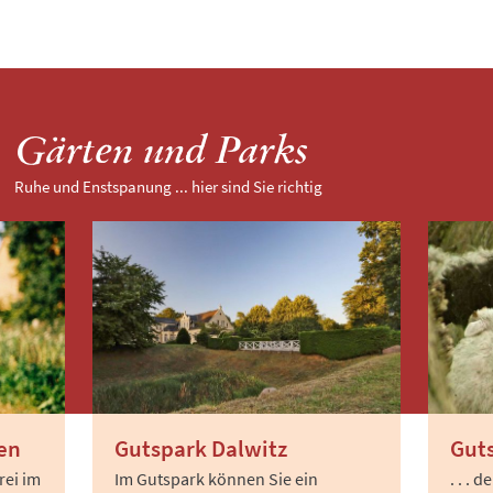
Gärten und Parks
Ruhe und Enstspanung ... hier sind Sie richtig
en
Gutspark Dalwitz
Gut
rei im
Im Gutspark können Sie ein
. . . 