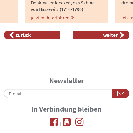
Denkmal entdecken, das Sabine
dreih
von Bassewitz (1716-1790)
gewidmet ist. Sie galt Zeitgenossen
jetzt mehr erfahren
jetzt
als „Frau von großen und seltenen
Talenten“.
zurück
weiter
Newsletter
In Verbindung bleiben
|
|