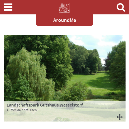
AroundMe
Zum
Hauptinhalt
springen
Landschaftspark Gutshaus Wesselstorf
Autor: Maibritt Olsen