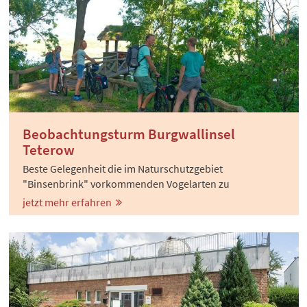
Beobachtungsturm Burgwallinsel
Teterow
Beste Gelegenheit die im Naturschutzgebiet
"Binsenbrink" vorkommenden Vogelarten zu
beobachten.
jetzt mehr erfahren