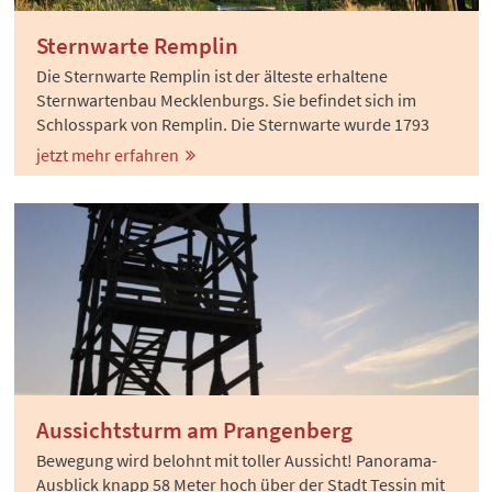
Sternwarte Remplin
Die Sternwarte Remplin ist der älteste erhaltene
Sternwartenbau Mecklenburgs. Sie befindet sich im
Schlosspark von Remplin. Die Sternwarte wurde 1793
von Friedrich II. von Hahn errichtet und bis 1805 als
jetzt mehr erfahren
Observatorium genutzt. Die Teleskope gehörten
seinerzeit zu den größten Europas.
Aussichtsturm am Prangenberg
Bewegung wird belohnt mit toller Aussicht! Panorama-
Ausblick knapp 58 Meter hoch über der Stadt Tessin mit