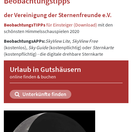
Beobachtungstipps
der Vereinigung der Sternenfreunde e.V.
BeobachtungsTIPPs
für Einsteiger (Download)
mit den
schönsten Himmelsschauspielen 2020
BeobachtungsAPPs:
SkyView Lite
,
SkyView Fr
ee
(kostenlos),
Sky Guide
(kostenpllichtig) oder
Sternkarte
(kostenpflichtig) - die digitale drehbare Sternkarte
Urlaub in Gutshäusern
online finden & buchen
Unterkünfte finden