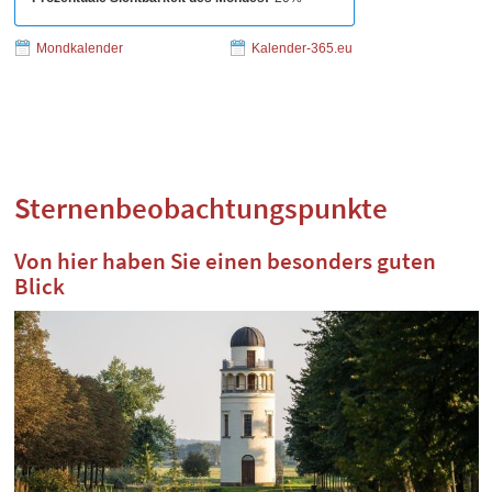
Mondkalender
Kalender-365.eu
Sternenbeobachtungspunkte
Von hier haben Sie einen besonders guten
Blick