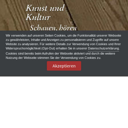
Kunst und
Kultur
Schauen, hören
und geniessen
Wir verwenden auf unseren Seiten Cookies, um die Funktionalität unserer Webseite
zu gewährleisten, Inhalte und Anzeigen zu personalisieren und Zugriffe auf unsere
Website zu analysieren. Für weitere Details zur Verwendung von Cookies und Ihrer
Widerspruchsmöglichkeit (Opt-Out) erhalten Sie in unserer
Datenschutzerklärung
.
Cookies sind bereits beim Aufrufen der Webseite aktiviert und durch die weitere
Nutzung der Webseite stimmen Sie der Verwendung von Cookies zu.
Akzeptieren
Kunst und Kultur
Das Mecklenburger ParkLand ist eine alte Kulturlandschaft, in der
sich auf kleinem Raum viele Zeugnisse der Vergangenheit erhalten
haben. Gutsanlagen in fast jedem Ort, kleine Ackerbürgerstädte,
aber auch typische Bauernhäuser machen neugierig und werfen
Fragen auf.