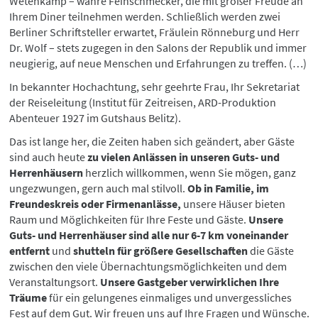
Wetenkamp – wahre Feinschmecker, die mit großer Freude an
Ihrem Diner teilnehmen werden. Schließlich werden zwei
Berliner Schriftsteller erwartet, Fräulein Rönneburg und Herr
Dr. Wolf – stets zugegen in den Salons der Republik und immer
neugierig, auf neue Menschen und Erfahrungen zu treffen. (…)
In bekannter Hochachtung, sehr geehrte Frau, Ihr Sekretariat
der Reiseleitung (Institut für Zeitreisen, ARD-Produktion
Abenteuer 1927 im Gutshaus Belitz).
Das ist lange her, die Zeiten haben sich geändert, aber Gäste
sind auch heute
zu vielen Anlässen in unseren Guts- und
Herrenhäusern
herzlich willkommen, wenn Sie mögen, ganz
ungezwungen, gern auch mal stilvoll.
Ob in Familie, im
Freundeskreis oder Firmenanlässe,
unsere Häuser bieten
Raum und Möglichkeiten für Ihre Feste und Gäste.
Unsere
Guts- und Herrenhäuser sind alle nur 6-7 km voneinander
entfernt
und
shutteln für größere Gesellschaften
die Gäste
zwischen den viele Übernachtungsmöglichkeiten und dem
Veranstaltungsort.
Unsere Gastgeber verwirklichen Ihre
Träume
für ein gelungenes einmaliges und unvergessliches
Fest auf dem Gut. Wir freuen uns auf Ihre Fragen und Wünsche.