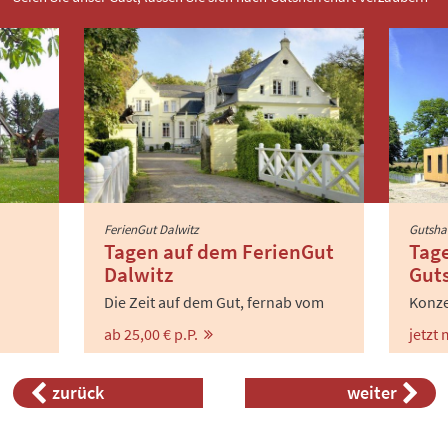
FerienGut Dalwitz
Gutsha
Tagen auf dem FerienGut
Tag
Dalwitz
Gut
Die Zeit auf dem Gut, fernab vom
Konze
Alltag – viel zu schnell vorbei.
Koche
r
ab 25,00 € p.P.
jetzt
incent
Zusa
zurück
weiter