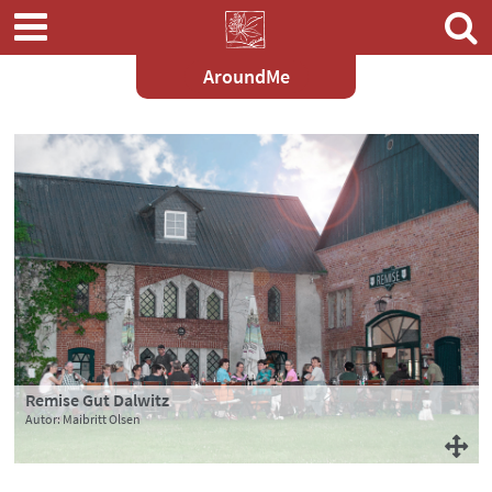
AroundMe
Zum
Hauptinhalt
springen
Remise Gut Dalwitz
Autor: Maibritt Olsen