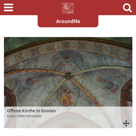
AroundMe
Zum
Hauptinhalt
springen
Offene Kirche in Gnoien
Autor: Peter Schmelzle