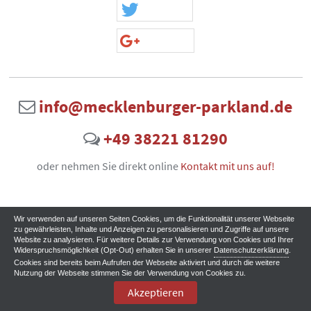
info@mecklenburger-parkland.de
+49 38221 81290
oder nehmen Sie direkt online
Kontakt mit uns auf!
Wir verwenden auf unseren Seiten Cookies, um die Funktionalität unserer Webseite
zu gewährleisten, Inhalte und Anzeigen zu personalisieren und Zugriffe auf unsere
Website zu analysieren. Für weitere Details zur Verwendung von Cookies und Ihrer
Widerspruchsmöglichkeit (Opt-Out) erhalten Sie in unserer
Datenschutzerklärung
.
Cookies sind bereits beim Aufrufen der Webseite aktiviert und durch die weitere
Nutzung der Webseite stimmen Sie der Verwendung von Cookies zu.
Akzeptieren