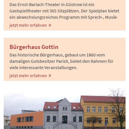
Das Ernst-Barlach-Theater in Güstrow ist ein
Gastspieltheater mit 365 Sitzplätzen. Der Spielplan bietet
ein abwechslungsreiches Programm mit Sprech-, Musik-
und Tanztheater, Kinder- und Jugendtheater, Kabarett,
jetzt mehr erfahren
Kleinkunst, Rock- und Jazzkonzerten sowie
Sinfoniekonzerten.
Bürgerhaus Gottin
Das historische Bürgerhaus, gebaut um 1860 vom
damaligen Gutsbesitzer Parish, bietet den Rahmen für
viele interessante Veranstaltungen.
jetzt mehr erfahren