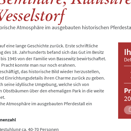
esselstorf
orische Atmosphäre im ausgebauten historischen Pferdestal
uf eine lange Geschichte zurück. Erste schriftliche
I
 des 18. Jahrhunderts befand sich das Gut im Besitz
 bis 1945 von der Familie von Bassewitz bewirtschaftet.
Det
ge Pracht konnte man nur noch erahnen.
beschäftigt, das historische Bild wieder herzustellen,
 Einrichtungsdetails ihren Charme zurück zu geben.
ch seine idyllische Umgebung, welche sich von
Pr
en Obstbäumen über den ehemaligen Park in die weite
20
et.
che Atmosphäre im ausgebauten Pferdestall ein
onenzahl
h Bestuhlung ca. 40-70 Personen