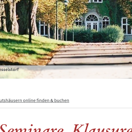
esselstorf
m Turm
Gutshäusern online finden & buchen
Seminare, Klausur