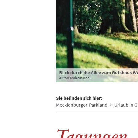
Blick durch die Allee zum Gutshaus W
mini
Wohnung Alleeblick, Schlafzimmer i
Autor: Andreas Knoll
Autor:
Autor: Andreas Knoll
Sie befinden sich hier:
Mecklenburger-Parkland
Urlaub in 
Tagungen, 