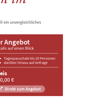
l ein unvergleichliches
hr Angebot
ails auf einen Blick
Tagespauschale bis 20 Personen
darüber hinaus auf Anfrage
eis
0,00 €
Direkt zum Angebot