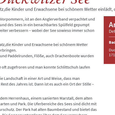
latz,die Kinder und Erwachsene bei schönem Wetter einlädt, 
Vorpommern, ist an den Anglerverband verpachtet und
A
und des Sees in ein benachbartes Spülfeld gepumpt
 weiter verbessern – wobei der See sowieso immer schon
Det
Bad
platz,die Kinder und Erwachsene bei schönem Wetter
Duc
erbringen.
171
r- und Paddelrunden, Flöße, auch Drachenboote wurden
ee oft zugefroren und man konnte Schlittschuh laufen
ie Landschaft in einer Art und Weise, dass man
est des Jahres ist. Dann ist es auch ein Ort der Stille –
 dem Herrenhaus, einem sanierten Marstall, dem alten
Garten und Park. Die Uferbereiche des Sees sind dicht mit
rschutz. Der Park hat alten Baumbestand und bietet das