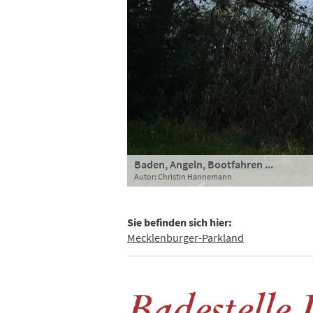
Baden, Angeln, Bootfahren ...
Picknick am See
Seepanorama
Autor: Christin Hannemann
Autor: Schloss Duckwitz
Autor: Schloss Duckwitz
Sie befinden sich hier:
Mecklenburger-Parkland
Badestelle