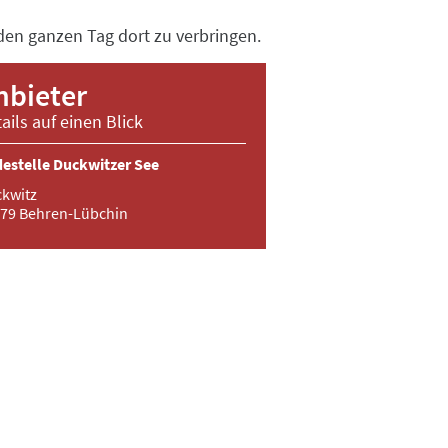
den ganzen Tag dort zu verbringen.
nbieter
ails auf einen Blick
estelle Duckwitzer See
kwitz
79 Behren-Lübchin