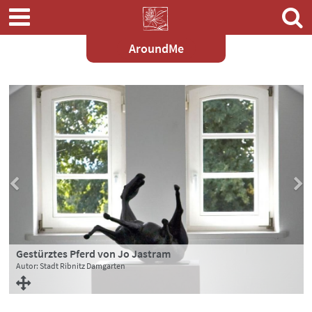
AroundMe
Zum
Hauptinhalt
springen
Gestürztes Pferd von Jo Jastram
Galerie im Kloster
Autor: Stadt Ribnitz Damgarten
Autor: Stadt Ribnitz Damgarten