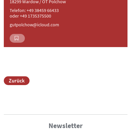
18299 Wardow / OT Polchow
Telefon: +49 38459 66433
oder +49 1735375500
gutpolchow@icloud.com
Zurück
Newsletter