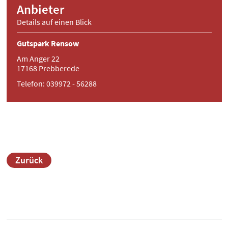
Anbieter
Details auf einen Blick
Gutspark Rensow
Am Anger 22
17168 Prebberede
Telefon: 039972 - 56288
Zurück