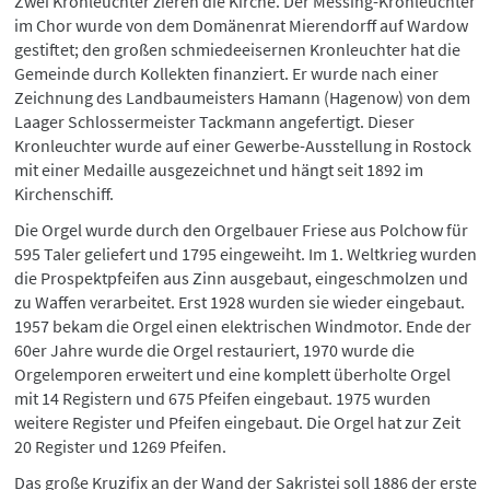
Zwei Kronleuchter zieren die Kirche. Der Messing-Kronleuchter
im Chor wurde von dem Domänenrat Mierendorff auf Wardow
gestiftet; den großen schmiedeeisernen Kronleuchter hat die
Gemeinde durch Kollekten finanziert. Er wurde nach einer
Zeichnung des Landbaumeisters Hamann (Hagenow) von dem
Laager Schlossermeister Tackmann angefertigt. Dieser
Kronleuchter wurde auf einer Gewerbe-Ausstellung in Rostock
mit einer Medaille ausgezeichnet und hängt seit 1892 im
Kirchenschiff.
Die Orgel wurde durch den Orgelbauer Friese aus Polchow für
595 Taler geliefert und 1795 eingeweiht. Im 1. Weltkrieg wurden
die Prospektpfeifen aus Zinn ausgebaut, eingeschmolzen und
zu Waffen verarbeitet. Erst 1928 wurden sie wieder eingebaut.
1957 bekam die Orgel einen elektrischen Windmotor. Ende der
60er Jahre wurde die Orgel restauriert, 1970 wurde die
Orgelemporen erweitert und eine komplett überholte Orgel
mit 14 Registern und 675 Pfeifen eingebaut. 1975 wurden
weitere Register und Pfeifen eingebaut. Die Orgel hat zur Zeit
20 Register und 1269 Pfeifen.
Das große Kruzifix an der Wand der Sakristei soll 1886 der erste