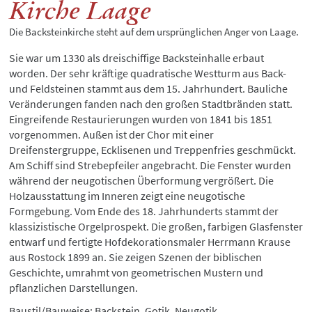
Kirche Laage
Die Backsteinkirche steht auf dem ursprünglichen Anger von Laage.
Sie war um 1330 als dreischiffige Backsteinhalle erbaut
worden. Der sehr kräftige quadratische Westturm aus Back-
und Feldsteinen stammt aus dem 15. Jahrhundert. Bauliche
Veränderungen fanden nach den großen Stadtbränden statt.
Eingreifende Restaurierungen wurden von 1841 bis 1851
vorgenommen. Außen ist der Chor mit einer
Dreifenstergruppe, Ecklisenen und Treppenfries geschmückt.
Am Schiff sind Strebepfeiler angebracht. Die Fenster wurden
während der neugotischen Überformung vergrößert. Die
Holzausstattung im Inneren zeigt eine neugotische
Formgebung. Vom Ende des 18. Jahrhunderts stammt der
klassizistische Orgelprospekt. Die großen, farbigen Glasfenster
entwarf und fertigte Hofdekorationsmaler Herrmann Krause
aus Rostock 1899 an. Sie zeigen Szenen der biblischen
Geschichte, umrahmt von geometrischen Mustern und
pflanzlichen Darstellungen.
Baustil/Bauweise: Backstein, Gotik, Neugotik