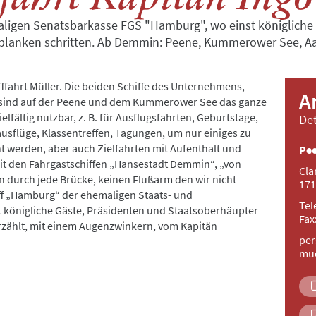
aligen Senatsbarkasse FGS "Hamburg", wo einst königliche
splanken schritten. Ab Demmin: Peene, Kummerower See, Aa
ffahrt Müller. Die beiden Schiffe des Unternehmens,
A
ind auf der Peene und dem Kummerower See das ganze
elfältig nutzbar, z. B. für Ausflugsfahrten, Geburtstage,
Det
ausflüge, Klassentreffen, Tagungen, um nur einiges zu
werden, aber auch Zielfahrten mit Aufenthalt und
Pee
it den Fahrgastschiffen „Hansestadt Demmin“, „von
Cla
 durch jede Brücke, keinen Flußarm den wir nicht
17
ff „Hamburg“ der ehemaligen Staats- und
Tel
königliche Gäste, Präsidenten und Staatsoberhäupter
Fax
 erzählt, mit einem Augenzwinkern, vom Kapitän
per
mu