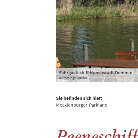
Fahrgastschiff Hansestadt Demmin
Unsere Schiffe auf der Peene-dem A
MS Hansestadt Demmin und MS Hambu
Autor: Ingo Müller
Autor: Ingo Müller
Autor: Ingo Müller
Sie befinden sich hier:
Mecklenburger-Parkland
Peeneschif