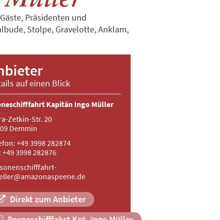
 Gäste, Präsidenten und
lbude, Stolpe, Gravelotte, Anklam,
nbieter
ails auf einen Blick
neschifffahrt Kapitän Ingo Müller
ra-Zetkin-Str. 20
109 Demmin
efon: +49 3998 282874
: +49 3998 282876
sonenschifffahrt-
eller@amazonaspeene.de
Direkt zum Anbieter
Peeneschifffahrt Kpt. Ingo Müller