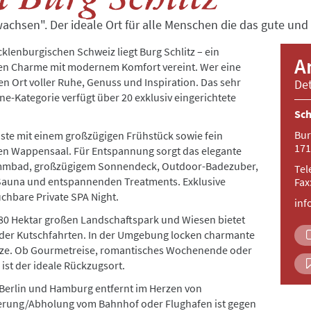
wachsen". Der ideale Ort für alle Menschen die das gute und
cklenburgischen Schweiz liegt Burg Schlitz – ein
A
chen Charme mit modernem Komfort vereint. Wer eine
nen Ort voller Ruhe, Genuss und Inspiration. Das sehr
Det
ne-Kategorie verfügt über 20 exklusiv eingerichtete
Sch
Bur
ste mit einem großzügigen Frühstück sowie fein
171
n Wappensaal. Für Entspannung sorgt das elegante
wimmbad, großzügigem Sonnendeck, Outdoor-Badezuber,
Tel
-Sauna und entspannenden Treatments. Exklusive
Fax
uchbare Private SPA Night.
inf
80 Hektar großen Landschaftspark und Wiesen bietet
oder Kutschfahrten. In der Umgebung locken charmante
lätze. Ob Gourmetreise, romantisches Wochenende oder
 ist der ideale Rückzugsort.
 Berlin und Hamburg entfernt im Herzen von
rung/Abholung vom Bahnhof oder Flughafen ist gegen