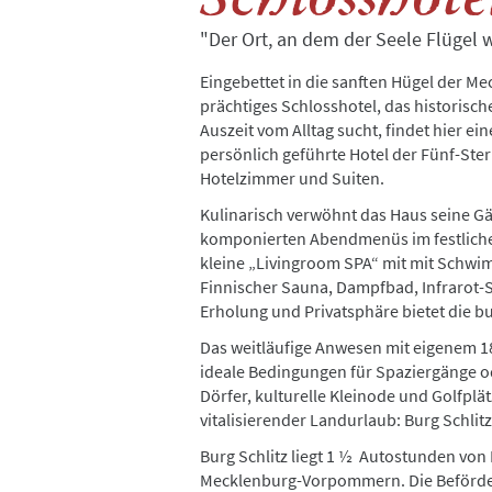
"Der Ort, an dem der Seele Flügel 
Eingebettet in die sanften Hügel der Me
prächtiges Schlosshotel, das historis
Auszeit vom Alltag sucht, findet hier ei
persönlich geführte Hotel der Fünf-Ster
Hotelzimmer und Suiten.
Kulinarisch verwöhnt das Haus seine Gä
komponierten Abendmenüs im festliche
kleine „Livingroom SPA“ mit mit Sch
Finnischer Sauna, Dampfbad, Infrarot
Erholung und Privatsphäre bietet die b
Das weitläufige Anwesen mit eigenem 1
ideale Bedingungen für Spaziergänge 
Dörfer, kulturelle Kleinode und Golfp
vitalisierender Landurlaub: Burg Schlitz
Burg Schlitz liegt 1 ½ Autostunden von
Mecklenburg-Vorpommern. Die Beförde