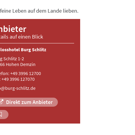
 feine Leben auf dem Lande lieben.
nbieter
ails auf einen Blick
losshotel Burg Schlitz
g Schlitz 1-2
66 Hohen Demzin
efon: +49 3996 12700
: +49 3996 127070
o@burg-schlitz.de
Direkt zum Anbieter