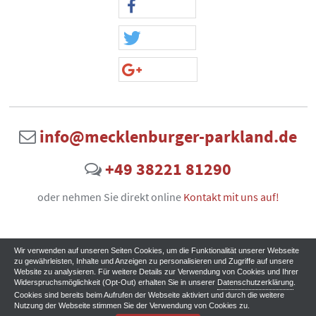
info@mecklenburger-parkland.de
+49 38221 81290
oder nehmen Sie direkt online
Kontakt mit uns auf!
Wir verwenden auf unseren Seiten Cookies, um die Funktionalität unserer Webseite
zu gewährleisten, Inhalte und Anzeigen zu personalisieren und Zugriffe auf unsere
Website zu analysieren. Für weitere Details zur Verwendung von Cookies und Ihrer
Widerspruchsmöglichkeit (Opt-Out) erhalten Sie in unserer
Datenschutzerklärung
.
Cookies sind bereits beim Aufrufen der Webseite aktiviert und durch die weitere
Nutzung der Webseite stimmen Sie der Verwendung von Cookies zu.