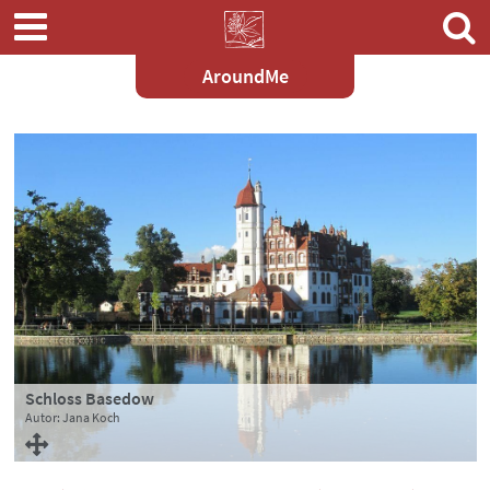
AroundMe
Zum
Hauptinhalt
springen
Schloss Basedow
Autor: Jana Koch