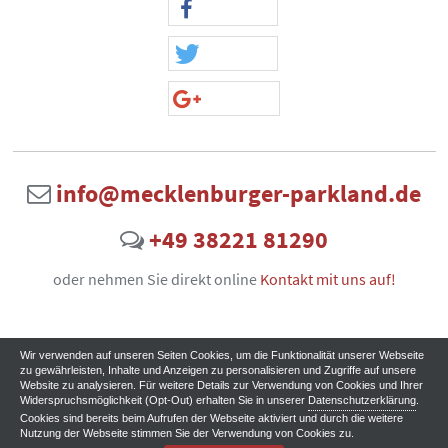
info@mecklenburger-parkland.de
+49 38221 81290
oder nehmen Sie direkt online
Kontakt mit uns auf!
Wir verwenden auf unseren Seiten Cookies, um die Funktionalität unserer Webseite
zu gewährleisten, Inhalte und Anzeigen zu personalisieren und Zugriffe auf unsere
Website zu analysieren. Für weitere Details zur Verwendung von Cookies und Ihrer
Widerspruchsmöglichkeit (Opt-Out) erhalten Sie in unserer
Datenschutzerklärung
.
Cookies sind bereits beim Aufrufen der Webseite aktiviert und durch die weitere
Nutzung der Webseite stimmen Sie der Verwendung von Cookies zu.