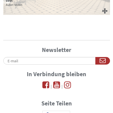
test
test 2
Autor: testen
Autor: test 3
Newsletter
In Verbindung bleiben
|
|
Seite Teilen